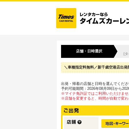
店舗・日時選択
[
＼車種指定料無料／新千歳空港店出発限定
出発・帰着の店舗と日時を選んでくださ
予約可能期間：2026年08月09日から202
※マイナ免許証ではご利用いただけませ
※店舗を変更すると、時間が自動で変わ