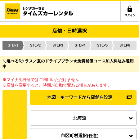
ログイン
店舗・日時選択
STEP1
STEP2
STEP3
STEP4
STEP5
STEP6
＼選べる6クラス／夏のドライブプラン★免責補償コース加入料込み
適用
中
※マイナ免許証ではご利用いただけません。
※店舗を変更すると、時間が自動で変わる場合があります。
地図・キーワードから店舗を設定
北海道
市区町村選択(任意)