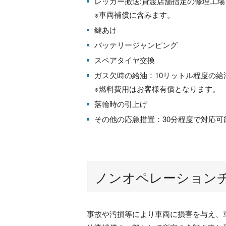
レッカー搬送:貸渡店舗指定の修理工場
※車両補償に含みます。
鍵あけ
バッテリージャンピング
スペアタイヤ交換
ガス欠時の給油：10リットル程度の給
※燃料費用はお客様有償となります。
落輪時の引上げ
その他の応急措置：30分程度で対応可
ノンオペレーションチ
事故や汚損等により車両に損害を与え、