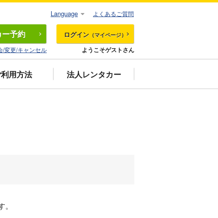
Language
よくあるご質問
カー
予約
ログイン
（マイページ）
会/変更/キャンセル
ようこそゲストさん
ご利用方法
法人レンタカー
す。