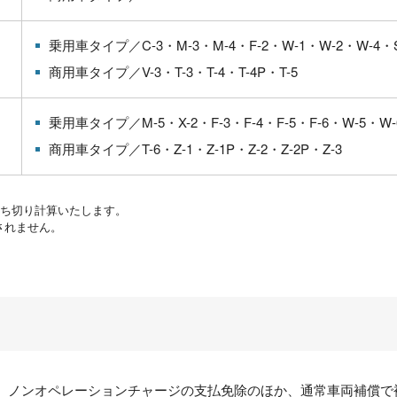
乗用車タイプ／
C-3・
M-3・
M-4・
F-2・
W-1・
W-2・
W-4・
商用車タイプ／
V-3・
T-3・
T-4・
T-4P・
T-5
乗用車タイプ／
M-5・
X-2・
F-3・
F-4・
F-5・
F-6・
W-5・
W
商用車タイプ／
T-6・
Z-1・
Z-1P・
Z-2・
Z-2P・
Z-3
打ち切り計算いたします。
されません。
、ノンオペレーションチャージの支払免除のほか、通常車両補償で