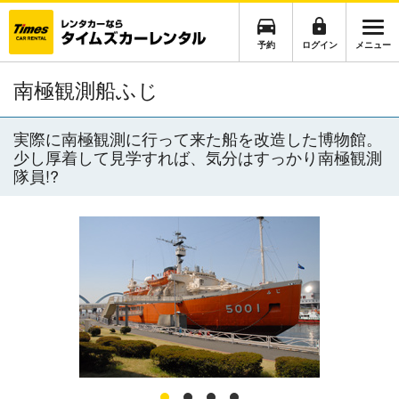
予約
ログイン
メニュー
南極観測船ふじ
実際に南極観測に行って来た船を改造した博物館。
少し厚着して見学すれば、気分はすっかり南極観測
隊員!?