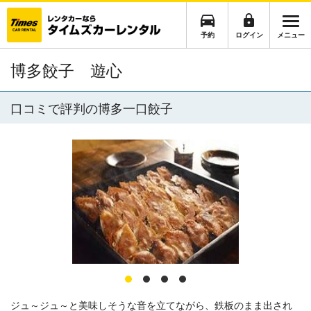
予約
ログイン
メニュー
博多餃子 遊心
口コミで評判の博多一口餃子
ジュ～ジュ～と美味しそうな音を立てながら、鉄板のまま出され