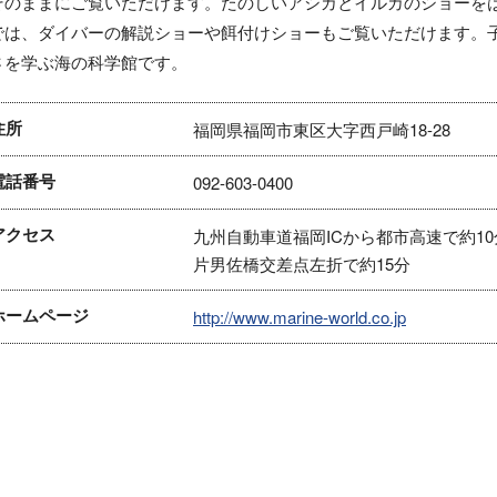
そのままにご覧いただけます。たのしいアシカとイルカのショーを
では、ダイバーの解説ショーや餌付けショーもご覧いただけます。
さを学ぶ海の科学館です。
住所
福岡県福岡市東区大字西戸崎18-28
電話番号
092-603-0400
アクセス
九州自動車道福岡ICから都市高速で約1
片男佐橋交差点左折で約15分
ホームページ
http://www.marine-world.co.jp