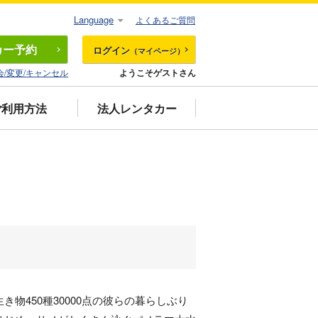
Language
よくあるご質問
カー
予約
ログイン
（マイページ）
会/変更/キャンセル
ようこそゲストさん
ご利用方法
法人レンタカー
物450種30000点の彼らの暮らしぶり