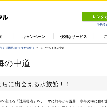
レンタ
予約照
索
キャンペーン
便利なサービス
約
福岡県のおすすめ情報
マリンワールド海の中道
海の中道
たちに出会える水族館！！
海を流れる「対馬暖流」をテーマに熱帯から温帯・寒帯の海に住む生き