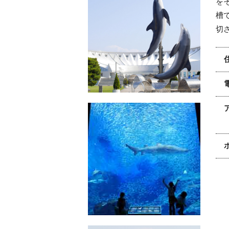
を
槽
切