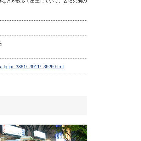
器などが数多く出土していて、古墳の隣の
分
a.lg.jp/_3861/_3911/_3929.html