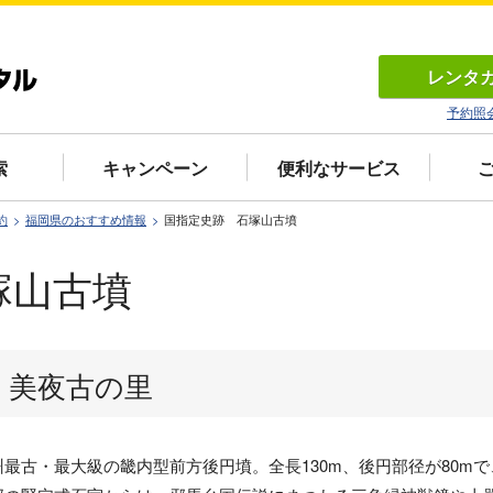
レンタ
予約照
索
キャンペーン
便利なサービス
約
福岡県のおすすめ情報
国指定史跡 石塚山古墳
塚山古墳
 美夜古の里
州最古・最大級の畿内型前方後円墳。全長130m、後円部径が80m