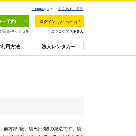
Language
よくあるご質問
カー
予約
ログイン
（マイページ）
会/変更/キャンセル
ようこそゲストさん
ご利用方法
法人レンタカー
で、前方部2段、後円部3段の築造です。後