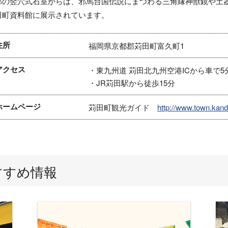
部の竪穴式石室からは、邪馬台国伝説にまつわる三角縁神獣鏡や土
田町資料館に展示されています。
住所
福岡県京都郡苅田町富久町1
アクセス
・東九州道 苅田北九州空港ICから車で5
・JR苅田駅から徒歩15分
ホームページ
苅田町観光ガイド
http://www.town.kand
すすめ情報