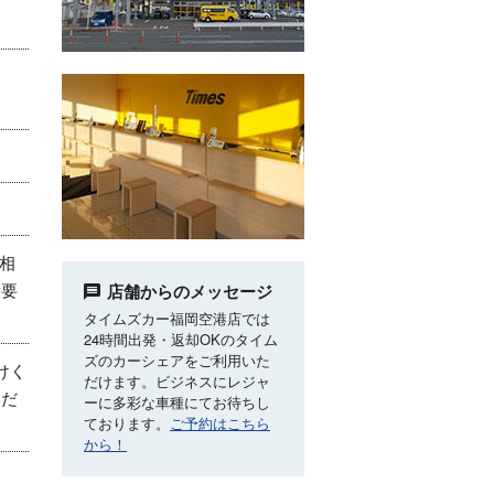
ご相
所要
店舗からのメッセージ
タイムズカー福岡空港店では
24時間出発・返却OKのタイム
ズのカーシェアをご利用いた
けく
だけます。ビジネスにレジャ
くだ
ーに多彩な車種にてお待ちし
ております。
ご予約はこちら
から！