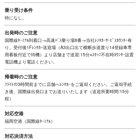
乗り受け条件
特になし。
出発時のご注意
国際線ﾀｰﾐﾅﾙ到着口→高速ﾊﾞｽ乗り場8番→当社ﾚﾝﾀｶｰｻｰﾋﾞｽｶｳﾝﾀｰ有
り。受付後1Fﾚﾝﾀｶｰ送迎場（A3出口出て横断歩道渡り14登録車専
用看板付近で待機）より店舗まで送迎:15分※ｽﾀｯﾌ不在時ｶｳﾝﾀｰ設置
電話機より電話ください。
帰着時のご注意
ﾌﾗｲﾄの3時間前までに店舗へﾚﾝﾀｶｰをご返却ください。ご返却手続
き後、国際線出発口までお送りいたします（送迎所要時間:15分
程）
対応空港
福岡空港（国際線ﾀｰﾐﾅﾙ）
対応決済方法