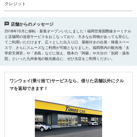
クレジット
店舗からのメッセージ
2018年10月に移転・新装オープンいたしました！福岡空港国際線ターミナル
と店舗間の送迎サービスをおこなっており、大きなお荷物があっても安心し
てご利用いただけます。広々とした出入り口、屋根付きの出発・帰着スペー
スで、さらにスムーズなご利用が可能となりました。福岡県内の観光地「太
宰府天満宮」や「糸島」などに加え、熊本の「阿蘇」や大分の「別府・湯布
院」といった九州各地の観光拠点に、ぜひ当店をご利用ください。
ワンウェイ(乗り捨て)サービスなら、借りた店舗以外にクル
マを返却できます！