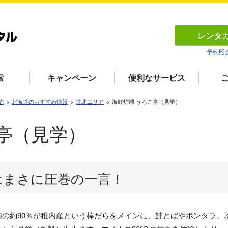
レンタ
予約照
索
キャンペーン
便利なサービス
約
北海道のおすすめ情報
道北エリア
海鮮炉端 うろこ亭（見学）
亭（見学）
はまさに圧巻の一言！
内の約90％が稚内産という棒だらをメインに、鮭とばやボンタラ、