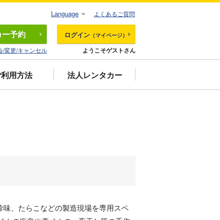
Language
よくあるご質問
カー
予約
ログイン
（マイページ）
会/変更/キャンセル
ようこそゲストさん
ご利用方法
法人レンタカー
珍味、たらこなどの製造現場を専用スペ