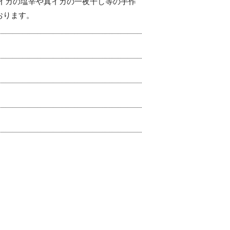
イカの塩辛や真イカの一夜干し等の手作
おります。