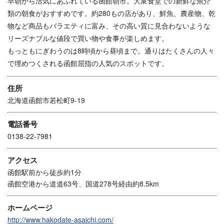
早朝から活気にあふれている函館朝市。大衆食堂での新鮮な魚介
類の朝食がおすすめです。約280もの店があり、鮮魚、農産物、乾
物など商品もバラエティに富み、その高い質に見合わないような
リーズナブルな値段で買い物や食事が楽しめます。
もっともにぎわうのは8時頃から昼頃まで。通りはたくさんの人々
で埋めつくされる函館屈指の人気のスポットです。
住所
北海道函館市若松町9-19
電話番号
0138-22-7981
アクセス
函館駅前から徒歩約1分
函館空港から道道63号、国道278号経由約8.5km
ホームページ
http://www.hakodate-asaichi.com/