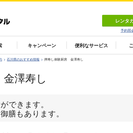
レンタ
予約照
索
キャンペーン
便利なサービス
約
石川県のおすすめ情報
押寿し体験厨房 金澤寿し
 金澤寿し
験ができます。
き御膳もあります。