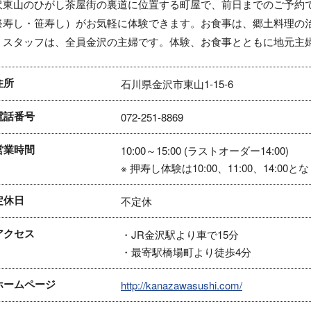
沢東山のひがし茶屋街の裏道に位置する町屋で、前日までのご予約
祭寿し・笹寿し）がお気軽に体験できます。お食事は、郷土料理の
。スタッフは、全員金沢の主婦です。体験、お食事とともに地元主
住所
石川県金沢市東山1-15-6
電話番号
072-251-8869
営業時間
10:00～15:00 (ラストオーダー14:00)
※ 押寿し体験は10:00、11:00、14:00
定休日
不定休
アクセス
・JR金沢駅より車で15分
・最寄駅橋場町より徒歩4分
ホームページ
http://kanazawasushi.com/