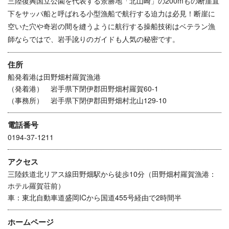
三陸復興国立公園を代表する景勝地「北山崎」の200mもの断崖直
下をサッパ船と呼ばれる小型漁船で航行する迫力は必見！断崖に
空いた穴や奇岩の間を縫うように航行する操船技術はベテラン漁
師ならではで、岩手訛りのガイドも人気の秘密です。
住所
船発着港は田野畑村羅賀漁港
（発着港） 岩手県下閉伊郡田野畑村羅賀60-1
（事務所） 岩手県下閉伊郡田野畑村北山129-10
電話番号
0194-37-1211
アクセス
三陸鉄道北リアス線田野畑駅から徒歩10分（田野畑村羅賀漁港：
ホテル羅賀荘前）
車：東北自動車道盛岡ICから国道455号経由で2時間半
ホームページ