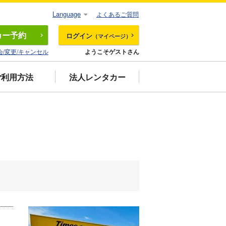
Language
よくあるご質問
カー
予約
ログイン
（マイページ）
会/変更/キャンセル
ようこそゲストさん
ご利用方法
法人レンタカー