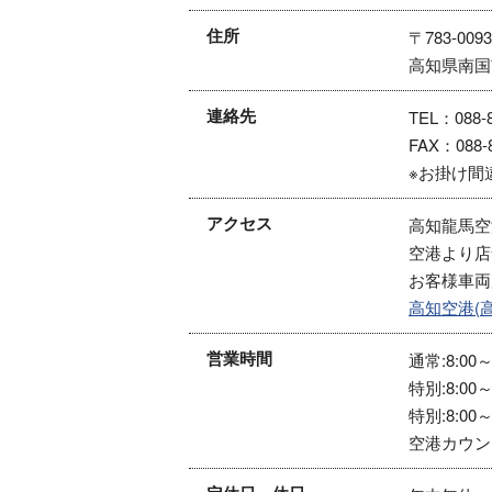
住所
〒783-0093
高知県南国
連絡先
TEL：088-8
FAX：088-8
※お掛け間
アクセス
高知龍馬空
空港より店
お客様車両
高知空港(
営業時間
通常:8:00～
特別:8:00～
特別:8:00～
空港カウン