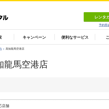
レンタ
予約照
索
キャンペーン
便利なサービス
約
高知龍馬空港店
知龍馬空港店
応店舗