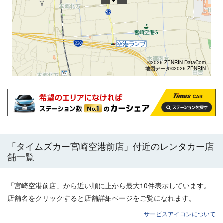
©2026 ZENRIN DataCom
地図データ©2026 ZENRIN
「
タイムズカー宮崎空港前店
」付近のレンタカー店
舗一覧
「
宮崎空港前店
」から近い順に上から最大10件表示しています。
店舗名をクリックすると店舗詳細ページをご覧になれます。
サービスアイコンについて