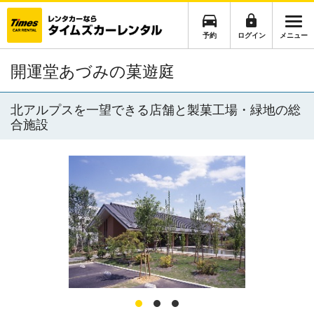
予約
ログイン
メニュー
開運堂あづみの菓遊庭
北アルプスを一望できる店舗と製菓工場・緑地の総
合施設