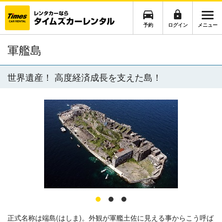
予約
ログイン
メニュー
軍艦島
世界遺産！ 高度経済成長を支えた島！
正式名称は端島(はしま)。外観が軍艦土佐に見える事からこう呼ば