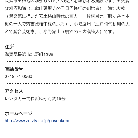
長浜市田根地区ゆかりの五人の先人を顕彰する施設です。五先賢
は相応和尚（比叡山延暦寺の千日回峰行の創始者）、海北友松
（聚楽第に描いた安土桃山時代の画人）、片桐且元（賤ヶ岳七本
槍の一人で秀吉政権中枢の武将）、小堀遠州（江戸時代初期の大
名で総合芸術家）、小野湖山（明治の三大漢詩人）です。
住所
滋賀県長浜市北野町1386
電話番号
0749-74-0560
アクセス
レンタカーで長浜ICから約15分
ホームページ
http://www.zd.ztv.ne.jp/gosenken/