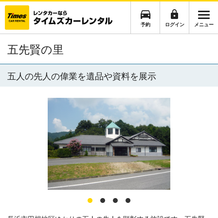
予約
ログイン
メニュー
五先賢の里
五人の先人の偉業を遺品や資料を展示