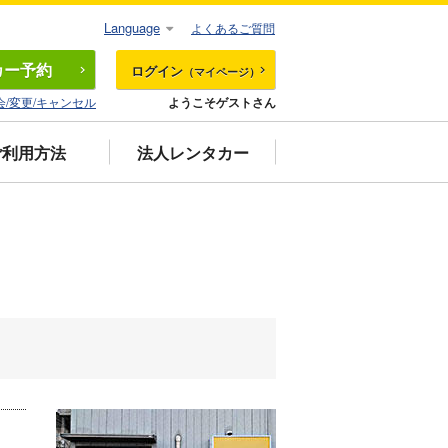
Language
よくあるご質問
カー
予約
ログイン
（マイページ）
会/変更/キャンセル
ようこそゲストさん
ご利用方法
法人レンタカー