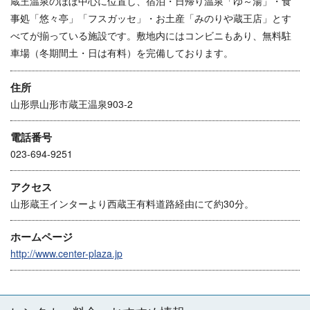
蔵王温泉のほぼ中心に位置し、宿泊・日帰り温泉「ゆ～湯」・食
事処「悠々亭」「フスガッセ」・お土産「みのりや蔵王店」とす
べてが揃っている施設です。敷地内にはコンビニもあり、無料駐
車場（冬期間土・日は有料）を完備しております。
住所
山形県山形市蔵王温泉903-2
電話番号
023-694-9251
アクセス
山形蔵王インターより西蔵王有料道路経由にて約30分。
ホームページ
http://www.center-plaza.jp