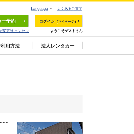
Language
よくあるご質問
カー
予約
ログイン
（マイページ）
会/変更/キャンセル
ようこそゲストさん
ご利用方法
法人レンタカー