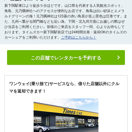
新下関駅東口より徒歩５分ほどです。山口県を代表する人気観光スポット、
角島、元乃隅神社へのアクセスが便利なお店です。角島は白い砂浜とエメラ
ルドグリーンの海！元乃隅神社は123基の赤い鳥居が並ぶ景色は圧巻です。ま
た、九州へ繋がる関門橋なども近い為、下関・北九州方面にお越しの際はぜ
ひ当店をご利用ください。皆様のご来店をスタッフ一同、心よりお待ちして
おります。タイムズカー新下関駅前店では24時間出発・返却OKのタイムズの
カーシェアをご利用いただけます。
ご予約はこちらから！
この店舗でレンタカーを予約する
ワンウェイ(乗り捨て)サービスなら、借りた店舗以外にクル
マを返却できます！