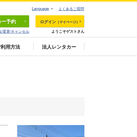
Language
よくあるご質問
カー
予約
ログイン
（マイページ）
会/変更/キャンセル
ようこそゲストさん
ご利用方法
法人レンタカー