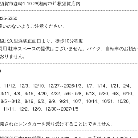
賀市森崎1-10-28湘南ﾏﾂﾀﾞ横須賀店内
35-5350
違いのないようご注意ください。
線北久里浜駅正面口より、徒歩10分程度
両用 駐車スペースの提供はございません。バイク、自転車のお預か
おりません。
0
11/12、12/3、12/10、12/27～2026/1/3、1/7、1/14、1/21、2/4、
、3/11、4/8、4/15、4/20、4/22、5/6～5/8、5/13、5/20、6/3、6/10、
、8/5～8/12、8/19、9/2、9/9、9/24、10/7、10/14、10/21、10/26、
、11/11、12/2、12/9、12/30～2027/1/5
発されたレンタカーを乗り受けすることはできません。