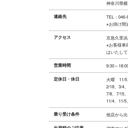
神奈川県横須
連絡先
TEL：046-8
※お掛け間
アクセス
京急久里浜
※お客様車
はいたして
営業時間
9:30～18:0
定休日・休日
火曜 11/5、
2/18、3/4
7/8、7/15
11/4、11/5
乗り受け条件
他店から出
出発時のご注意