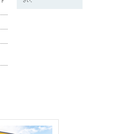
ット
さい。