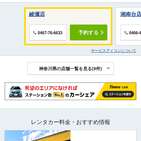
綾瀬店
湘南台
予約する
0467-76-6633
0466-
サービスアイコンについて
神奈川県の店舗一覧を見る(
9
件)
レンタカー料金・おすすめ情報