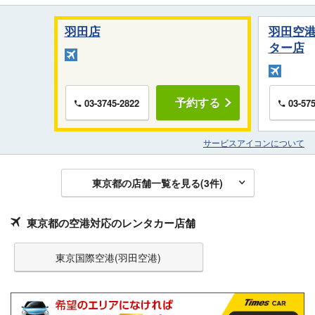
羽田店
羽田空
ター店
予約する
03-3745-2822
03-57
サービスアイコンについて
東京都の店舗一覧を見る(
3
件)
東京都の空港対応のレンタカー店舗
東京国際空港(羽田空港)