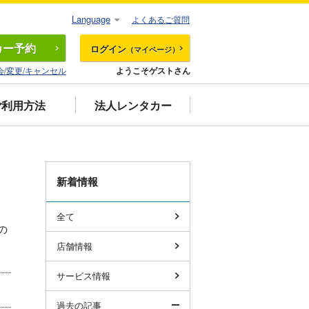
Language
よくあるご質問
カー
予約
ログイン
（マイページ）
会/変更/キャンセル
ようこそゲストさん
ご利用方法
法人レンタカー
新着情報
全て
の
店舗情報
サービス情報
過去の記事