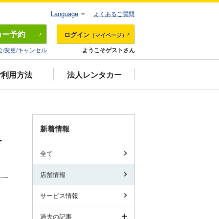
Language
よくあるご質問
カー
予約
ログイン
（マイページ）
会/変更/キャンセル
ようこそゲストさん
ご利用方法
法人レンタカー
新着情報
ー
全て
店舗情報
サービス情報
過去の記事