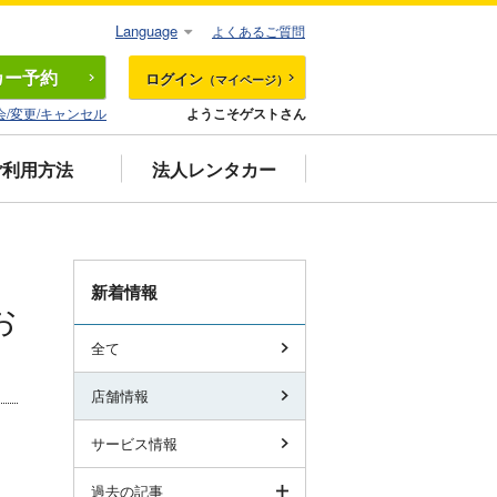
Language
よくあるご質問
カー
予約
ログイン
（マイページ）
会/変更/キャンセル
ようこそゲストさん
ご利用方法
法人レンタカー
新着情報
お
全て
店舗情報
サービス情報
く
過去の記事