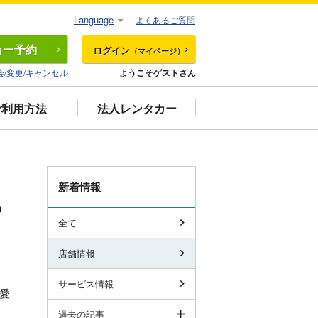
Language
よくあるご質問
カー
予約
ログイン
（マイページ）
会/変更/キャンセル
ようこそゲストさん
ご利用方法
法人レンタカー
新着情報
ら
全て
店舗情報
サービス情報
愛
過去の記事