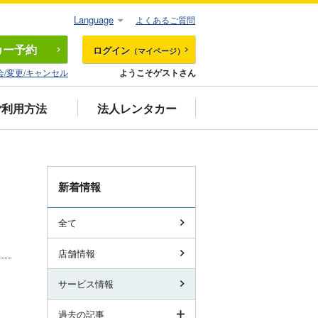
Language
よくあるご質問
カー
予約
ログイン
（マイページ）
会/変更/キャンセル
ようこそゲストさん
ご利用方法
法人レンタカー
新着情報
、
全て
店舗情報
サービス情報
過去の記事