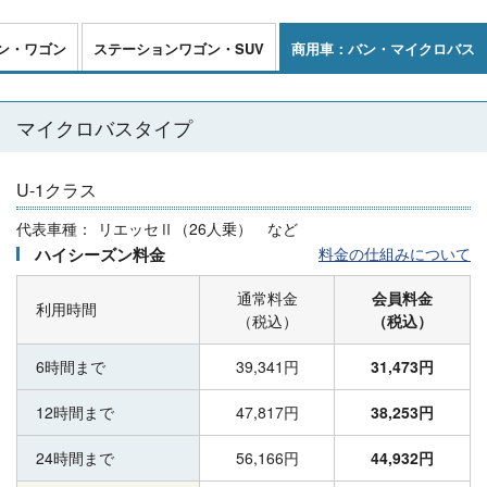
ン・ワゴン
ステーション
ワゴン・SUV
商用車：バン・
マイクロバス
マイクロバスタイプ
U-1クラス
代表車種：
リエッセⅡ（26人乗） など
ハイシーズン料金
料金の仕組みについて
通常料金
会員料金
利用時間
（税込）
（税込）
6時間まで
39,341円
31,473円
12時間まで
47,817円
38,253円
24時間まで
56,166円
44,932円